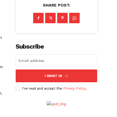
SHARE POST:
n
Subscribe
un
I WANT IN
I've read and accept the
Privacy Policy
.
n.