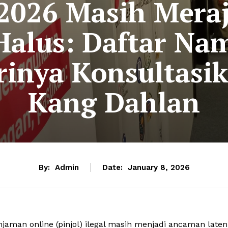
l 2026 Masih Mera
Halus: Daftar Na
inya Konsultasi
Kang Dahlan
By:
Admin
Date:
January 8, 2026
jaman online (pinjol) ilegal masih menjadi ancaman laten