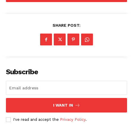
SHARE POST:
Subscribe
I WANT IN
News Week
I've read and accept the
Privacy Policy
.
Magazine PRO