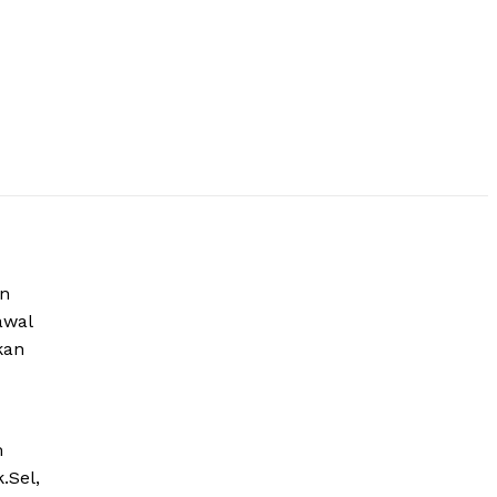
an
awal
kan
m
.Sel,