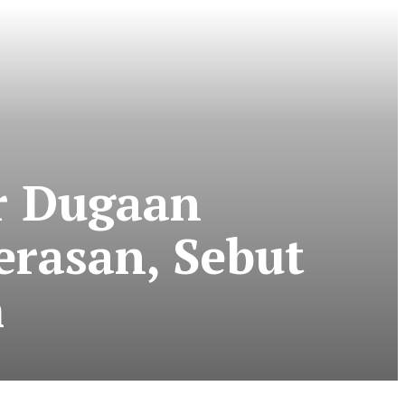
r Dugaan
rasan, Sebut
m