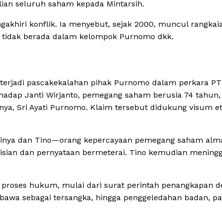
ian seluruh saham kepada Mintarsih.
akhiri konflik. Ia menyebut, sejak 2000, muncul rangkai
 tidak berada dalam kelompok Purnomo dkk.
 terjadi pascakekalahan pihak Purnomo dalam perkara PT
erhadap Janti Wirjanto, pemegang saham berusia 74 tahun,
nya, Sri Ayati Purnomo. Klaim tersebut didukung visum e
dirinya dan Tino—orang kepercayaan pemegang saham al
ian dan pernyataan bermeterai. Tino kemudian meningg
n proses hukum, mulai dari surat perintah penangkapan 
awa sebagai tersangka, hingga penggeledahan badan, pa