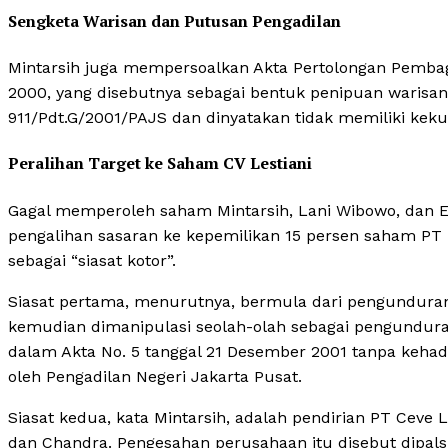
Sengketa Warisan dan Putusan Pengadilan
Mintarsih juga mempersoalkan Akta Pertolongan Pembag
2000, yang disebutnya sebagai bentuk penipuan warisan
911/Pdt.G/2001/PAJS dan dinyatakan tidak memiliki kek
Peralihan Target ke Saham CV Lestiani
Gagal memperoleh saham Mintarsih, Lani Wibowo, dan E
pengalihan sasaran ke kepemilikan 15 persen saham PT 
sebagai “siasat kotor”.
Siasat pertama, menurutnya, bermula dari pengunduran 
kemudian dimanipulasi seolah-olah sebagai pengundura
dalam Akta No. 5 tanggal 21 Desember 2001 tanpa kehadira
oleh Pengadilan Negeri Jakarta Pusat.
Siasat kedua, kata Mintarsih, adalah pendirian PT Ce
dan Chandra. Pengesahan perusahaan itu disebut dipals