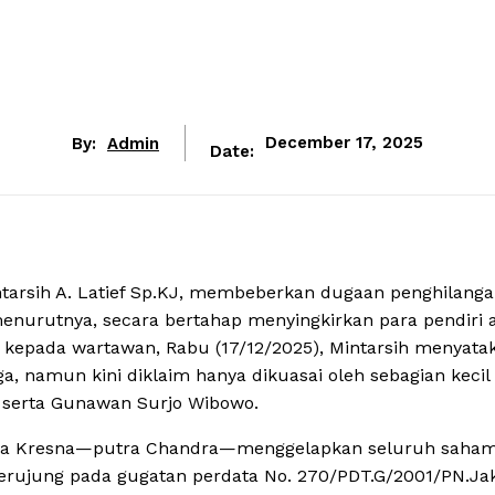
By:
Admin
December 17, 2025
Date:
intarsih A. Latief Sp.KJ, membeberkan dugaan penghilang
menurutnya, secara bertahap menyingkirkan para pendiri 
 kepada wartawan, Rabu (17/12/2025), Mintarsih menyata
a, namun kini diklaim hanya dikuasai oleh sebagian kecil
, serta Gunawan Surjo Wibowo.
ama Kresna—putra Chandra—menggelapkan seluruh saha
 berujung pada gugatan perdata No. 270/PDT.G/2001/PN.Jak