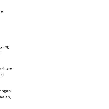
an
 yang
t
marhum
al
dengan
kaian,