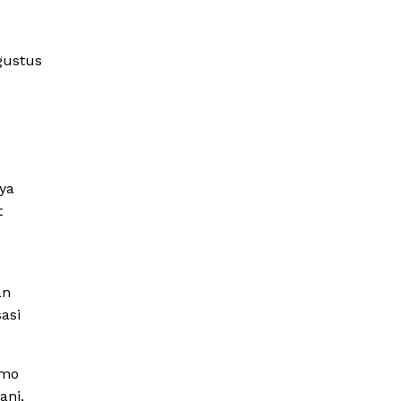
gustus
ya
t
an
asi
omo
ani,