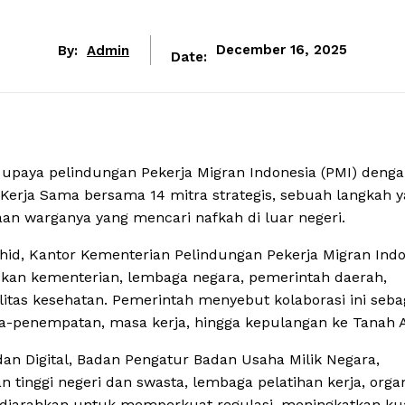
By:
Admin
December 16, 2025
Date:
paya pelindungan Pekerja Migran Indonesia (PMI) deng
Kerja Sama bersama 14 mitra strategis, sebuah langkah 
an warganya yang mencari nafkah di luar negeri.
id, Kantor Kementerian Pelindungan Pekerja Migran Indo
kan kementerian, lembaga negara, pemerintah daerah,
silitas kesehatan. Pemerintah menyebut kolaborasi ini seba
ra-penempatan, masa kerja, hingga kepulangan ke Tanah A
dan Digital, Badan Pengatur Badan Usaha Milik Negara,
tinggi negeri dan swasta, lembaga pelatihan kerja, organ
t diarahkan untuk memperkuat regulasi, meningkatkan kua