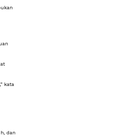
bukan
puan
at
” kata
uh, dan