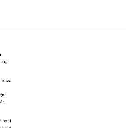
an
yang
nesia
gai
ir.
isasi
litas