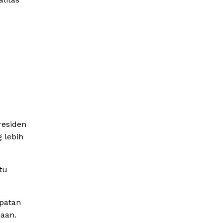
residen
 lebih
tu
patan
iaan.