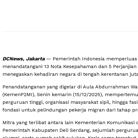
DCNews, Jakarta
— Pemerintah Indonesia memperluas u
menandatangani 13 Nota Kesepahaman dan 5 Perjanjian 
menegaskan kehadiran negara di tengah kerentanan juta
Penandatanganan yang digelar di Aula Abdurrahman Wah
(KemenP2MI), Senin kemarin (15/12/2025), mempertemu
perguruan tinggi, organisasi masyarakat sipil, hingga fa
fondasi untuk pelindungan pekerja migran dari tahap p
Mitra yang terlibat antara lain Kementerian Komunikasi 
Pemerintah Kabupaten Deli Serdang, sejumlah perguruan 
alumni, serta rumah sakit rujukan. Kerja sama tersebu