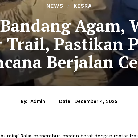
NEWS
KESRA
r Bandang Agam, 
 Trail, Pastikan
cana Berjalan Ce
By:
Admin
Date:
December 4, 2025
abuming Raka menembus medan berat dengan motor trai