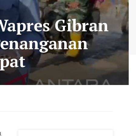
Wapres Gibran
 Penanganan
pat
l