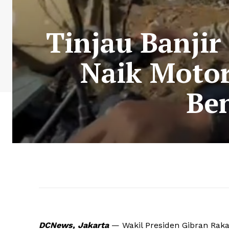
Tinjau Banji
Naik Motor
Ben
DCNews, Jakarta
— Wakil Presiden Gibran Rak