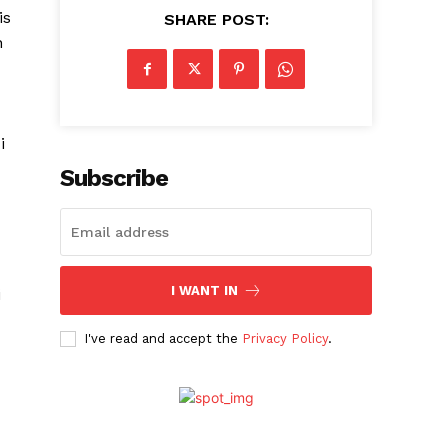
is
SHARE POST:
n
i
Subscribe
I WANT IN
i
I've read and accept the
Privacy Policy
.