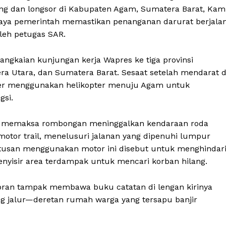
ng dan longsor di Kabupaten Agam, Sumatera Barat, Kam
upaya pemerintah memastikan penanganan darurat berjala
leh petugas SAR.
ngkaian kunjungan kerja Wapres ke tiga provinsi
a Utara, dan Sumatera Barat. Sesaat setelah mendarat d
ser menggunakan helikopter menuju Agam untuk
gsi.
em memaksa rombongan meninggalkan kendaraan roda
otor trail, menelusuri jalanan yang dipenuhi lumpur
utusan menggunakan motor ini disebut untuk menghindar
nyisir area terdampak untuk mencari korban hilang.
ibran tampak membawa buku catatan di lengan kirinya
g jalur—deretan rumah warga yang tersapu banjir