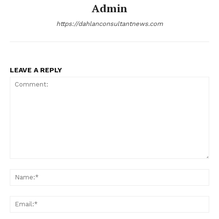
Admin
https://dahlanconsultantnews.com
LEAVE A REPLY
Comment:
Na
Ema