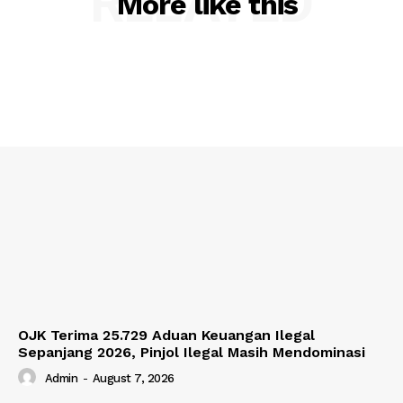
RELATED
More like this
OJK Terima 25.729 Aduan Keuangan Ilegal
Sepanjang 2026, Pinjol Ilegal Masih Mendominasi
Admin
-
August 7, 2026