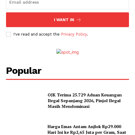
I WANT IN
I've read and accept the
Privacy Policy
.
News Week
Magazine PRO
Popular
OJK Terima 25.729 Aduan Keuangan
Ilegal Sepanjang 2026, Pinjol Ilegal
Masih Mendominasi
Harga Emas Antam Anjlok Rp29.000
SUBSCRIBE NOW
Hari Ini ke Rp2,65 Juta per Gram, Saat