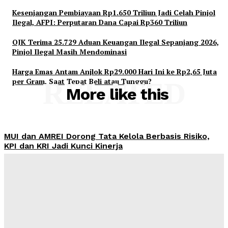
Kesenjangan Pembiayaan Rp1.650 Triliun Jadi Celah Pinjol
Ilegal, AFPI: Perputaran Dana Capai Rp360 Triliun
OJK Terima 25.729 Aduan Keuangan Ilegal Sepanjang 2026,
Pinjol Ilegal Masih Mendominasi
Harga Emas Antam Anjlok Rp29.000 Hari Ini ke Rp2,65 Juta
per Gram, Saat Tepat Beli atau Tunggu?
RELATED
More like this
MUI dan AMREI Dorong Tata Kelola Berbasis Risiko,
KPI dan KRI Jadi Kunci Kinerja
Admin
-
August 7, 2026
Yayasan Hijrah Finanscial Indonesia Resmi Beroperasi,
Dahlan: Harus Jadi Awal Kegiatan Bermanfaat bagi
Masyarakat