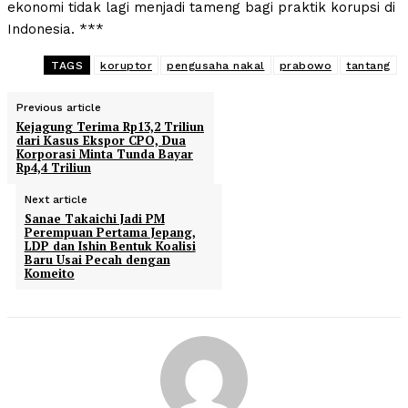
ekonomi tidak lagi menjadi tameng bagi praktik korupsi di
Indonesia. ***
TAGS
koruptor
pengusaha nakal
prabowo
tantang
Previous article
Kejagung Terima Rp13,2 Triliun
dari Kasus Ekspor CPO, Dua
Korporasi Minta Tunda Bayar
Rp4,4 Triliun
Next article
Sanae Takaichi Jadi PM
Perempuan Pertama Jepang,
LDP dan Ishin Bentuk Koalisi
Baru Usai Pecah dengan
Komeito