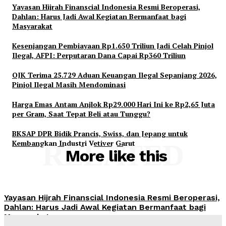
Yayasan Hijrah Finanscial Indonesia Resmi Beroperasi,
Dahlan: Harus Jadi Awal Kegiatan Bermanfaat bagi
Masyarakat
Kesenjangan Pembiayaan Rp1.650 Triliun Jadi Celah Pinjol
Ilegal, AFPI: Perputaran Dana Capai Rp360 Triliun
OJK Terima 25.729 Aduan Keuangan Ilegal Sepanjang 2026,
Pinjol Ilegal Masih Mendominasi
Harga Emas Antam Anjlok Rp29.000 Hari Ini ke Rp2,65 Juta
per Gram, Saat Tepat Beli atau Tunggu?
BKSAP DPR Bidik Prancis, Swiss, dan Jepang untuk
Kembangkan Industri Vetiver Garut
RELATED
More like this
Yayasan Hijrah Finanscial Indonesia Resmi Beroperasi,
Dahlan: Harus Jadi Awal Kegiatan Bermanfaat bagi
Masyarakat