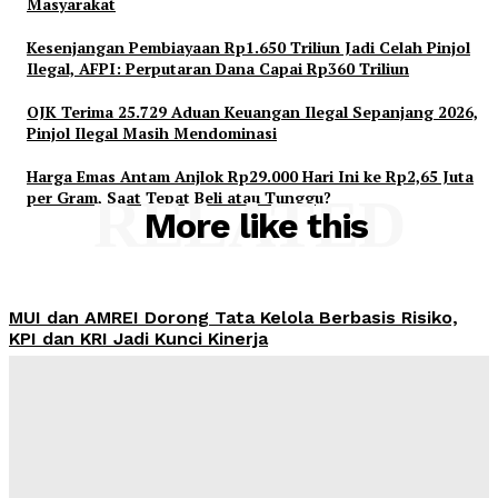
Masyarakat
Kesenjangan Pembiayaan Rp1.650 Triliun Jadi Celah Pinjol
Ilegal, AFPI: Perputaran Dana Capai Rp360 Triliun
OJK Terima 25.729 Aduan Keuangan Ilegal Sepanjang 2026,
Pinjol Ilegal Masih Mendominasi
Harga Emas Antam Anjlok Rp29.000 Hari Ini ke Rp2,65 Juta
per Gram, Saat Tepat Beli atau Tunggu?
RELATED
More like this
MUI dan AMREI Dorong Tata Kelola Berbasis Risiko,
KPI dan KRI Jadi Kunci Kinerja
Admin
-
August 7, 2026
Yayasan Hijrah Finanscial Indonesia Resmi Beroperasi,
Dahlan: Harus Jadi Awal Kegiatan Bermanfaat bagi
Masyarakat