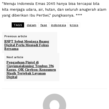
“Menuju Indonesia Emas 2045 hanya bisa tercapai bila
kita menjaga udara, air, hutan, dan seluruh anugerah alam
yang diberikan Ibu Pertiwi,” pungkasnya. ***
TAGS
dalam
fase
indonesia
krisis
Previous article
BNPT Sebut Menjaga Ruang
Digital Perlu Menjadi Fokus
Bersama
Next article
Pengaduan Pinjol di
Ciayumajakuning Tembus 396
Kasus, OJK Cirebon: Konsumen
Masih Terjebak Layanan
Digital