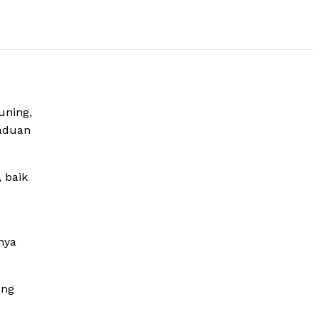
uning,
gaduan
 baik
nya
ung