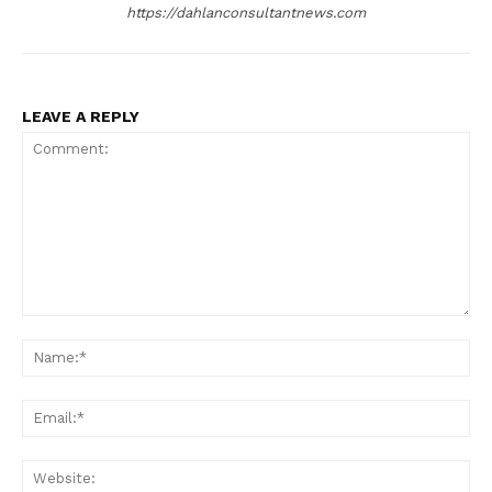
https://dahlanconsultantnews.com
LEAVE A REPLY
Comment:
Na
Ema
Web