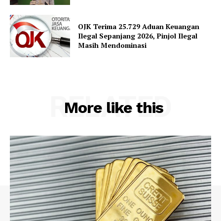
OJK Terima 25.729 Aduan Keuangan
Ilegal Sepanjang 2026, Pinjol Ilegal
Masih Mendominasi
RELATED
More like this