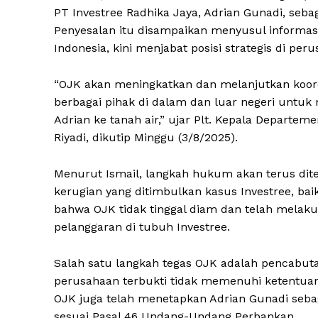
PT Investree Radhika Jaya, Adrian Gunadi, seba
Penyesalan itu disampaikan menyusul informa
Indonesia, kini menjabat posisi strategis di pe
“OJK akan meningkatkan dan melanjutkan koor
berbagai pihak di dalam dan luar negeri untu
Adrian ke tanah air,” ujar Plt. Kepala Departem
Riyadi, dikutip Minggu (3/8/2025).
Menurut Ismail, langkah hukum akan terus di
kerugian yang ditimbulkan kasus Investree, ba
bahwa OJK tidak tinggal diam dan telah melak
pelanggaran di tubuh Investree.
Salah satu langkah tegas OJK adalah pencabutan
perusahaan terbukti tidak memenuhi ketentua
OJK juga telah menetapkan Adrian Gunadi seba
sesuai Pasal 46 Undang-Undang Perbankan.