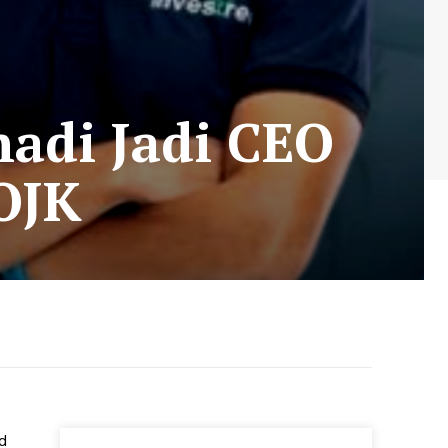
adi Jadi CEO
 OJK
d