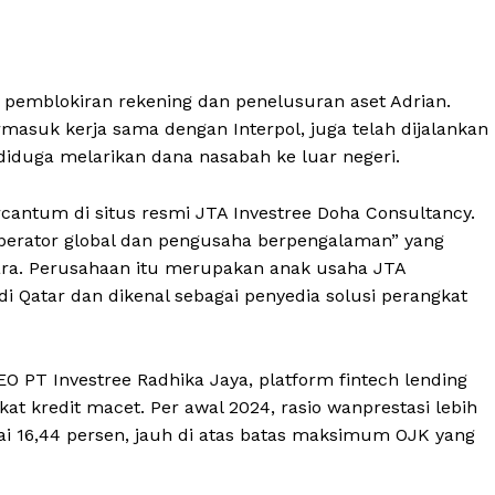
 pemblokiran rekening dan penelusuran aset Adrian.
asuk kerja sama dengan Interpol, juga telah dijalankan
iduga melarikan dana nasabah ke luar negeri.
ercantum di situs resmi JTA Investree Doha Consultancy.
“operator global dan pengusaha berpengalaman” yang
ra. Perusahaan itu merupakan anak usaha JTA
di Qatar dan dikenal sebagai penyedia solusi perangkat
 PT Investree Radhika Jaya, platform fintech lending
kat kredit macet. Per awal 2024, rasio wanprestasi lebih
pai 16,44 persen, jauh di atas batas maksimum OJK yang