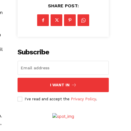
SHARE POST:
um
n
il
Subscribe
I WANT IN
I've read and accept the
Privacy Policy
.
.
,