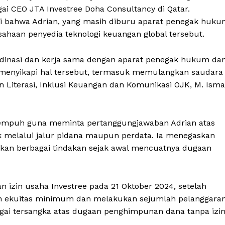
gai CEO JTA Investree Doha Consultancy di Qatar.
si bahwa Adrian, yang masih diburu aparat penegak huk
rusahaan penyedia teknologi keuangan global tersebut.
dinasi dan kerja sama dengan aparat penegak hukum da
k menyikapi hal tersebut, termasuk memulangkan saudara
en Literasi, Inklusi Keuangan dan Komunikasi OJK, M. Isma
tempuh guna meminta pertanggungjawaban Adrian atas
ik melalui jalur pidana maupun perdata. Ia menegaskan
ukan berbagai tindakan sejak awal mencuatnya dugaan
 izin usaha Investree pada 21 Oktober 2024, setelah
n ekuitas minimum dan melakukan sejumlah pelanggaran
gai tersangka atas dugaan penghimpunan dana tanpa izin