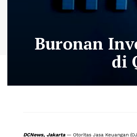
Buronan Inv
di 
DCNews, Jakarta
— Otoritas Jasa Keuangan (O