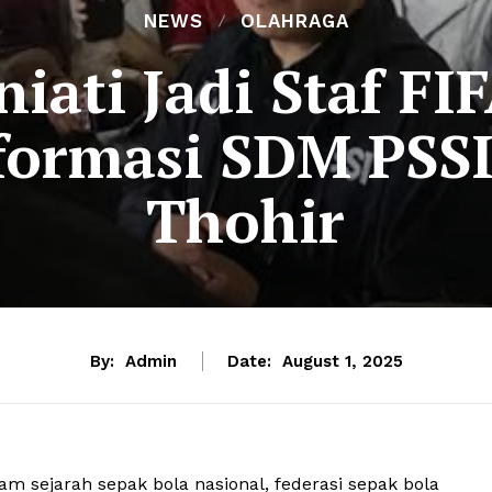
NEWS
OLAHRAGA
ati Jadi Staf FIF
formasi SDM PSSI 
Thohir
By:
Admin
Date:
August 1, 2025
m sejarah sepak bola nasional, federasi sepak bola