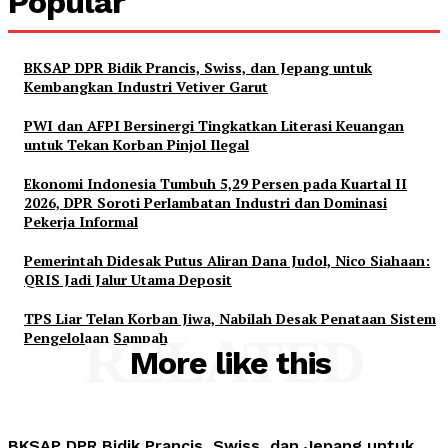
Popular
BKSAP DPR Bidik Prancis, Swiss, dan Jepang untuk
Kembangkan Industri Vetiver Garut
PWI dan AFPI Bersinergi Tingkatkan Literasi Keuangan
untuk Tekan Korban Pinjol Ilegal
Ekonomi Indonesia Tumbuh 5,29 Persen pada Kuartal II
2026, DPR Soroti Perlambatan Industri dan Dominasi
Pekerja Informal
Pemerintah Didesak Putus Aliran Dana Judol, Nico Siahaan:
QRIS Jadi Jalur Utama Deposit
TPS Liar Telan Korban Jiwa, Nabilah Desak Penataan Sistem
Pengelolaan Sampah
RELATED
More like this
BKSAP DPR Bidik Prancis, Swiss, dan Jepang untuk