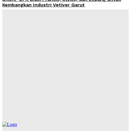
Kembangkan Industri Vetiver Garut
Admin
-
August 6, 2026
PWI dan AFPI Bersinergi Tingkatkan Literasi
Keuangan untuk Tekan Korban Pinjol Ilegal
Admin
-
August 6, 2026
Ekonomi Indonesia Tumbuh 5,29 Persen pada Kuartal
II 2026, DPR Soroti Perlambatan Industri dan
Dominasi Pekerja Informal
Admin
-
August 6, 2026
Pemerintah Didesak Putus Aliran Dana Judol, Nico
Siahaan: QRIS Jadi Jalur Utama Deposit
Admin
-
August 6, 2026