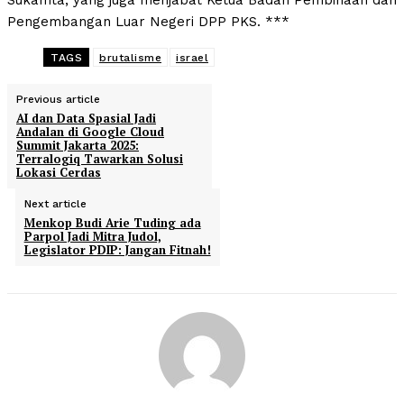
Sukamta, yang juga menjabat Ketua Badan Pembinaan dan
Pengembangan Luar Negeri DPP PKS. ***
TAGS
brutalisme
israel
Previous article
AI dan Data Spasial Jadi
Andalan di Google Cloud
Summit Jakarta 2025:
Terralogiq Tawarkan Solusi
Lokasi Cerdas
Next article
Menkop Budi Arie Tuding ada
Parpol Jadi Mitra Judol,
Legislator PDIP: Jangan Fitnah!