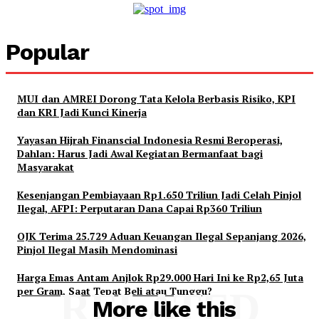
Popular
MUI dan AMREI Dorong Tata Kelola Berbasis Risiko, KPI
dan KRI Jadi Kunci Kinerja
Yayasan Hijrah Finanscial Indonesia Resmi Beroperasi,
Dahlan: Harus Jadi Awal Kegiatan Bermanfaat bagi
Masyarakat
Kesenjangan Pembiayaan Rp1.650 Triliun Jadi Celah Pinjol
Ilegal, AFPI: Perputaran Dana Capai Rp360 Triliun
OJK Terima 25.729 Aduan Keuangan Ilegal Sepanjang 2026,
Pinjol Ilegal Masih Mendominasi
Harga Emas Antam Anjlok Rp29.000 Hari Ini ke Rp2,65 Juta
per Gram, Saat Tepat Beli atau Tunggu?
RELATED
More like this