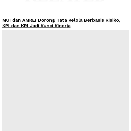
MUI dan AMREI Dorong Tata Kelola Berbasis Risiko,
KPI dan KRI Jadi Kunci Kinerja
Admin
-
August 7, 2026
Yayasan Hijrah Finanscial Indonesia Resmi Beroperasi,
Dahlan: Harus Jadi Awal Kegiatan Bermanfaat bagi
Masyarakat
Admin
-
August 7, 2026
Kesenjangan Pembiayaan Rp1.650 Triliun Jadi Celah
Pinjol Ilegal, AFPI: Perputaran Dana Capai Rp360
Triliun
Admin
-
August 7, 2026