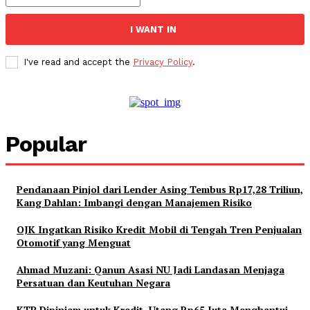
I WANT IN
I've read and accept the
Privacy Policy
.
Popular
Pendanaan Pinjol dari Lender Asing Tembus Rp17,28 Triliun,
Kang Dahlan: Imbangi dengan Manajemen Risiko
OJK Ingatkan Risiko Kredit Mobil di Tengah Tren Penjualan
Otomotif yang Menguat
Ahmad Muzani: Qanun Asasi NU Jadi Landasan Menjaga
Persatuan dan Keutuhan Negara
KTP Dipinjam untuk Kredit, Utang Rp65 Juta Menghantui