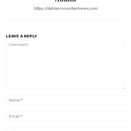
https://dahlanconsultantnews.com
LEAVE A REPLY
Comment:
Na
Ema
Web