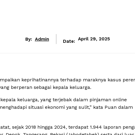
By:
Admin
April 29, 2025
Date:
ampaikan keprihatinannya terhadap maraknya kasus per
 yang berperan sebagai kepala keluarga.
pala keluarga, yang terjebak dalam pinjaman online
nghadapi situasi ekonomi yang sulit,” kata Puan dalam
at, sejak 2018 hingga 2024, terdapat 1.944 laporan pen
or, Depok, Tangerang, Bekasi (Jabodetabek) serta dari luar