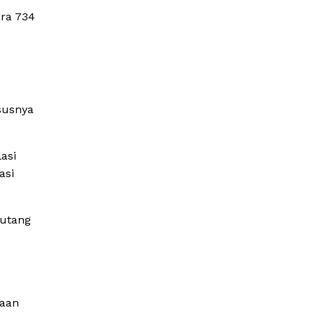
ara 734
susnya
asi
asi
 utang
raan