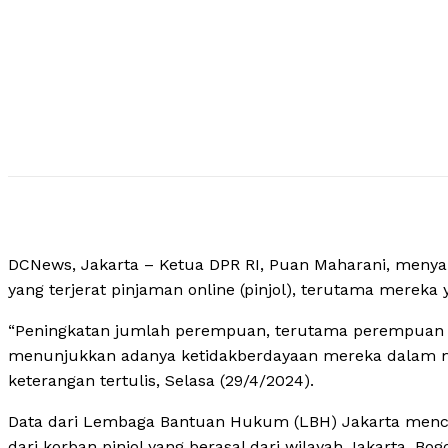
DCNews, Jakarta – Ketua DPR RI, Puan Maharani, meny
yang terjerat pinjaman online (pinjol), terutama mereka
“Peningkatan jumlah perempuan, terutama perempuan ke
menunjukkan adanya ketidakberdayaan mereka dalam me
keterangan tertulis, Selasa (29/4/2024).
Data dari Lembaga Bantuan Hukum (LBH) Jakarta mencat
dari korban pinjol yang berasal dari wilayah Jakarta, Bog