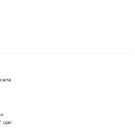
acana
an
 ujar