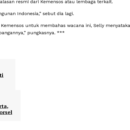
alasan resmi dari Kemensos atau lembaga terkait.
unan Indonesia,” sebut dia lagi.
l Kemensos untuk membahas wacana ini, Selly menyataka
mbangannya,” pungkasnya. ***
ti
rta,
orsel