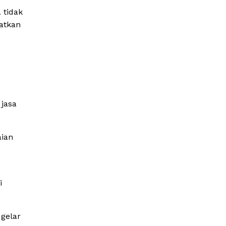
 tidak
atkan
 jasa
aian
i
 gelar