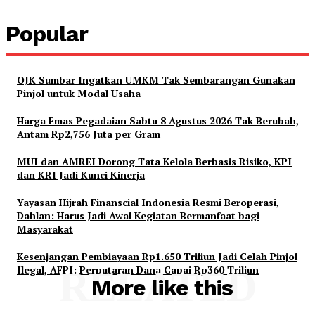
Popular
OJK Sumbar Ingatkan UMKM Tak Sembarangan Gunakan
Pinjol untuk Modal Usaha
Harga Emas Pegadaian Sabtu 8 Agustus 2026 Tak Berubah,
Antam Rp2,756 Juta per Gram
MUI dan AMREI Dorong Tata Kelola Berbasis Risiko, KPI
dan KRI Jadi Kunci Kinerja
Yayasan Hijrah Finanscial Indonesia Resmi Beroperasi,
Dahlan: Harus Jadi Awal Kegiatan Bermanfaat bagi
Masyarakat
Kesenjangan Pembiayaan Rp1.650 Triliun Jadi Celah Pinjol
Ilegal, AFPI: Perputaran Dana Capai Rp360 Triliun
RELATED
More like this