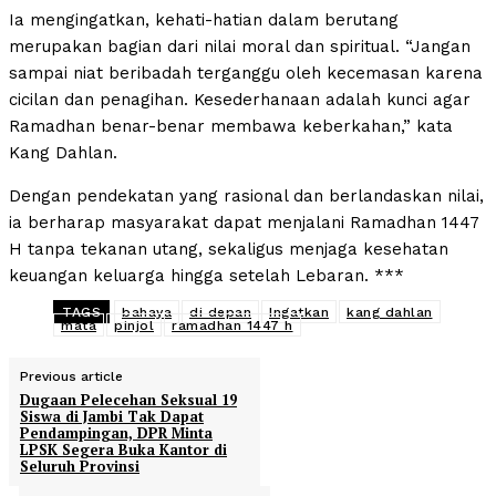
Ia mengingatkan, kehati-hatian dalam berutang
merupakan bagian dari nilai moral dan spiritual. “Jangan
sampai niat beribadah terganggu oleh kecemasan karena
cicilan dan penagihan. Kesederhanaan adalah kunci agar
Ramadhan benar-benar membawa keberkahan,” kata
Kang Dahlan.
Dengan pendekatan yang rasional dan berlandaskan nilai,
ia berharap masyarakat dapat menjalani Ramadhan 1447
H tanpa tekanan utang, sekaligus menjaga kesehatan
keuangan keluarga hingga setelah Lebaran. ***
TAGS
bahaya
di depan
Ingatkan
kang dahlan
mata
pinjol
ramadhan 1447 h
Previous article
Dugaan Pelecehan Seksual 19
Siswa di Jambi Tak Dapat
Pendampingan, DPR Minta
LPSK Segera Buka Kantor di
Seluruh Provinsi