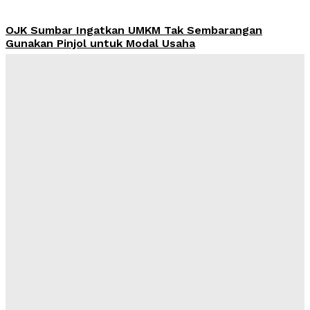
OJK Sumbar Ingatkan UMKM Tak Sembarangan
Gunakan Pinjol untuk Modal Usaha
Admin
-
August 8, 2026
Harga Emas Pegadaian Sabtu 8 Agustus 2026 Tak
Berubah, Antam Rp2,756 Juta per Gram
Admin
-
August 8, 2026
MUI dan AMREI Dorong Tata Kelola Berbasis Risiko,
KPI dan KRI Jadi Kunci Kinerja
Admin
-
August 7, 2026
Yayasan Hijrah Finanscial Indonesia Resmi Beroperasi,
Dahlan: Harus Jadi Awal Kegiatan Bermanfaat bagi
Masyarakat