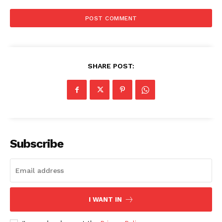
SHARE POST:
Subscribe
I WANT IN
News Week