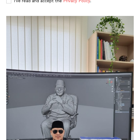
I've read and accept the
Privacy Policy
.
Magazine PRO
SUBSCRIBE NOW
Company
About