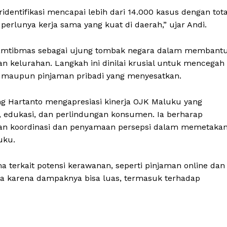
eridentifikasi mencapai lebih dari 14.000 kasus dengan tota
 perlunya kerja sama yang kuat di daerah,” ujar Andi.
kamtibmas sebagai ujung tombak negara dalam membant
an kelurahan. Langkah ini dinilai krusial untuk mencegah
gal, maupun pinjaman pribadi yang menyesatkan.
ng Hartanto mengapresiasi kinerja OJK Maluku yang
n, edukasi, dan perlindungan konsumen. Ia berharap
atan koordinasi dan penyamaan persepsi dalam memetaka
uku.
 terkait potensi kerawanan, seperti pinjaman online dan
sama karena dampaknya bisa luas, termasuk terhadap