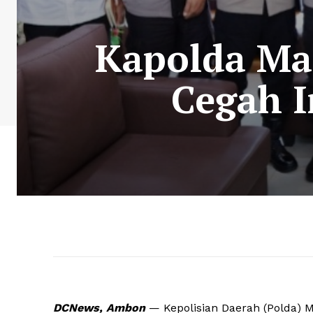
Kapolda Mal
Cegah I
DCNews, Ambon
— Kepolisian Daerah (Polda) M