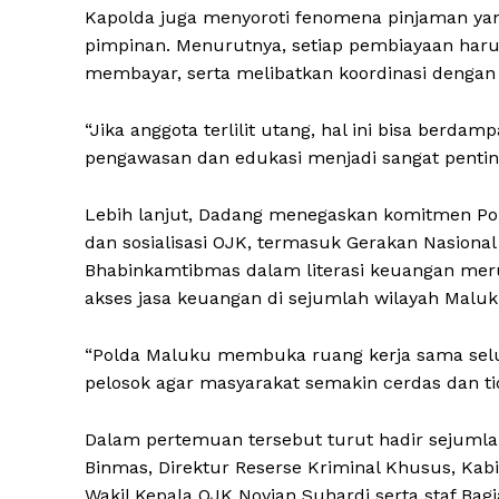
Kapolda juga menyoroti fenomena pinjaman ya
pimpinan. Menurutnya, setiap pembiayaan har
membayar, serta melibatkan koordinasi dengan p
“Jika anggota terlilit utang, hal ini bisa berda
pengawasan dan edukasi menjadi sangat penting
Lebih lanjut, Dadang menegaskan komitmen P
dan sosialisasi OJK, termasuk Gerakan Nasiona
Bhabinkamtibmas dalam literasi keuangan meru
akses jasa keuangan di sejumlah wilayah Maluk
“Polda Maluku membuka ruang kerja sama selu
pelosok agar masyarakat semakin cerdas dan ti
Dalam pertemuan tersebut turut hadir sejumlah
Binmas, Direktur Reserse Kriminal Khusus, Ka
Wakil Kepala OJK Novian Suhardi serta staf Ba