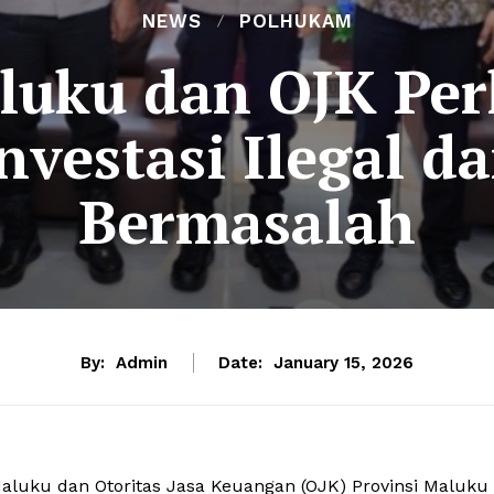
NEWS
POLHUKAM
uku dan OJK Per
nvestasi Ilegal da
Bermasalah
By:
Admin
Date:
January 15, 2026
aluku dan Otoritas Jasa Keuangan (OJK) Provinsi Maluku