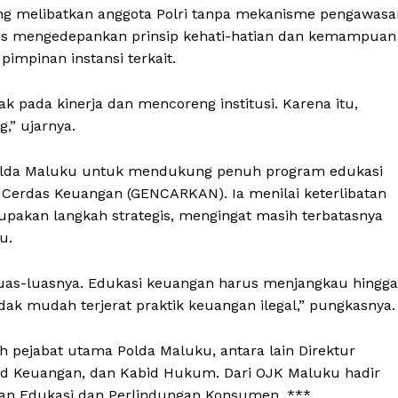
ng melibatkan anggota Polri tanpa mekanisme pengawasa
us mengedepankan prinsip kehati-hatian dan kemampuan
impinan instansi terkait.
mpak pada kinerja dan mencoreng institusi. Karena itu,
,” ujarnya.
olda Maluku untuk mendukung penuh program edukasi
l Cerdas Keuangan (GENCARKAN). Ia menilai keterlibatan
pakan langkah strategis, mengingat masih terbatasnya
u.
as-luasnya. Edukasi keuangan harus menjangkau hingga
dak mudah terjerat praktik keuangan ilegal,” pungkasnya.
 pejabat utama Polda Maluku, antara lain Direktur
bid Keuangan, dan Kabid Hukum. Dari OJK Maluku hadir
gian Edukasi dan Perlindungan Konsumen. ***