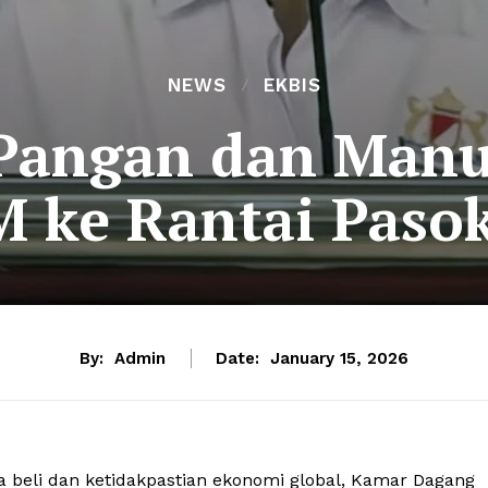
NEWS
EKBIS
 Pangan dan Manu
 ke Rantai Paso
By:
Admin
Date:
January 15, 2026
beli dan ketidakpastian ekonomi global, Kamar Dagang