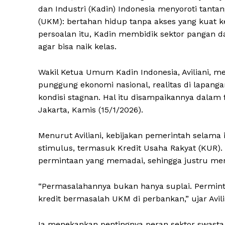
dan Industri (Kadin) Indonesia menyoroti tant
(UKM): bertahan hidup tanpa akses yang kuat 
persoalan itu, Kadin membidik sektor pangan 
agar bisa naik kelas.
Wakil Ketua Umum Kadin Indonesia, Aviliani, 
punggung ekonomi nasional, realitas di lapang
kondisi stagnan. Hal itu disampaikannya dalam
Jakarta, Kamis (15/1/2026).
Menurut Aviliani, kebijakan pemerintah selama 
stimulus, termasuk Kredit Usaha Rakyat (KUR)
permintaan yang memadai, sehingga justru memi
“Permasalahannya bukan hanya suplai. Permintaa
kredit bermasalah UKM di perbankan,” ujar Avili
Ia menekankan pentingnya peran sektor swast