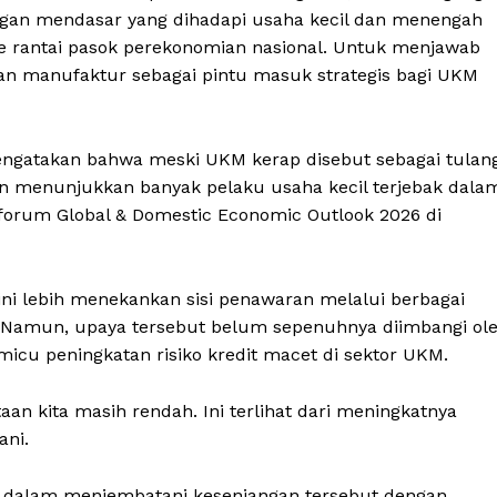
angan mendasar yang dihadapi usaha kecil dan menengah
ke rantai pasok perekonomian nasional. Untuk menjawab
dan manufaktur sebagai pintu masuk strategis bagi UKM
mengatakan bahwa meski UKM kerap disebut sebagai tulan
an menunjukkan banyak pelaku usaha kecil terjebak dala
 forum Global & Domestic Economic Outlook 2026 di
ini lebih menekankan sisi penawaran melalui berbagai
. Namun, upaya tersebut belum sepenuhnya diimbangi ol
cu peningkatan risiko kredit macet di sektor UKM.
n kita masih rendah. Ini terlihat dari meningkatnya
ani.
a dalam menjembatani kesenjangan tersebut dengan