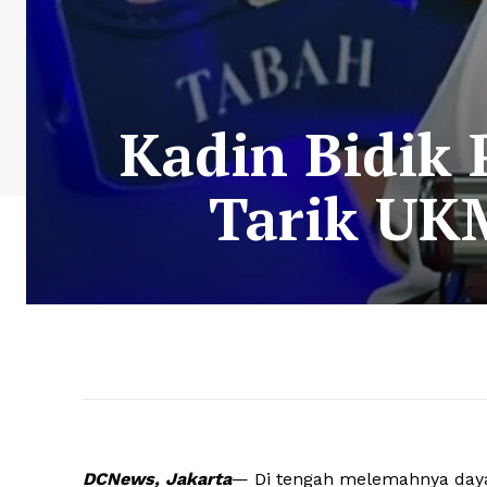
Kadin Bidik
Tarik UKM
DCNews, Jakarta
— Di tengah melemahnya daya 