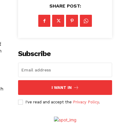
SHARE POST:
g
m
Subscribe
I WANT IN
eh
I've read and accept the
Privacy Policy
.