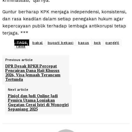
kriminalisasi,” ujarnya.
Guntur berharap KPK menjaga independensi, konsistensi,
dan rasa keadilan dalam setiap penegakan hukum agar
kepercayaan publik terhadap lembaga antikorupsi tetap
terjaga. ***
TAGS
bakal
bupati bekasi
kasus
kpk
panggil
rieke
Previous article
DPR Desak BPKH Percepat
Pencairan Dana Haji Khusus
2026, Visa Jemaah Terancam
Tertunda
Next article
Pinjol dan Judi Online Jadi
Pemicu Utama Lonjakan
Gugatan Cerai Istri di Wonogiri
Sepanjang 2025