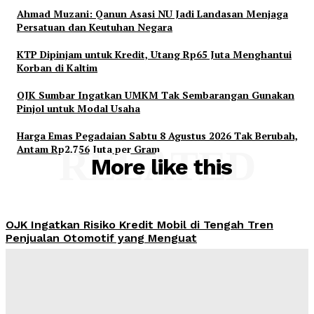
Ahmad Muzani: Qanun Asasi NU Jadi Landasan Menjaga
Persatuan dan Keutuhan Negara
KTP Dipinjam untuk Kredit, Utang Rp65 Juta Menghantui
Korban di Kaltim
OJK Sumbar Ingatkan UMKM Tak Sembarangan Gunakan
Pinjol untuk Modal Usaha
Harga Emas Pegadaian Sabtu 8 Agustus 2026 Tak Berubah,
Antam Rp2,756 Juta per Gram
RELATED
More like this
OJK Ingatkan Risiko Kredit Mobil di Tengah Tren
Penjualan Otomotif yang Menguat
Admin
-
August 8, 2026
Ahmad Muzani: Qanun Asasi NU Jadi Landasan