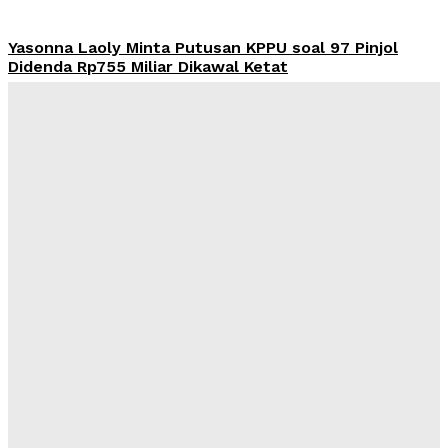
Yasonna Laoly Minta Putusan KPPU soal 97 Pinjol
Didenda Rp755 Miliar Dikawal Ketat
Admin
-
August 9, 2026
OJK Cabut Izin BTPN Syariah Ventura, Perusahaan
Wajib Bentuk Tim Likuidasi
Admin
-
August 9, 2026
Bareskrim Limpahkan Berkas Tersangka Eks Direktur
DSI ke Jaksa, Aset Rp425 Miliar Disita
Admin
-
August 9, 2026
Harga Emas Antam Hari Ini 9 Agustus 2026 Stagnan di
Rp2,69 Juta, Buyback Rp2,511 Juta
Admin
-
August 9, 2026