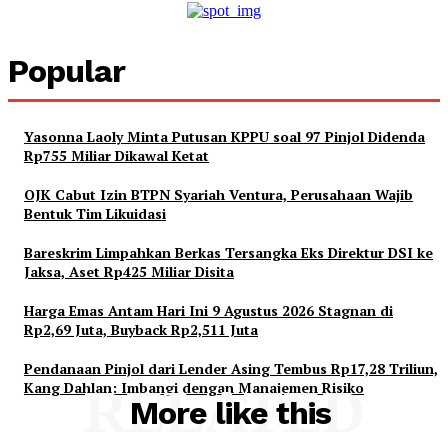
Popular
Yasonna Laoly Minta Putusan KPPU soal 97 Pinjol Didenda
Rp755 Miliar Dikawal Ketat
OJK Cabut Izin BTPN Syariah Ventura, Perusahaan Wajib
Bentuk Tim Likuidasi
Bareskrim Limpahkan Berkas Tersangka Eks Direktur DSI ke
Jaksa, Aset Rp425 Miliar Disita
Harga Emas Antam Hari Ini 9 Agustus 2026 Stagnan di
Rp2,69 Juta, Buyback Rp2,511 Juta
Pendanaan Pinjol dari Lender Asing Tembus Rp17,28 Triliun,
Kang Dahlan: Imbangi dengan Manajemen Risiko
RELATED
More like this