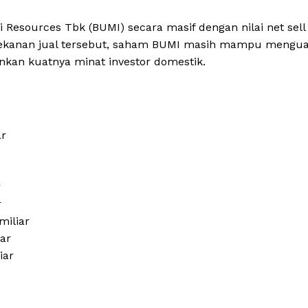
i Resources Tbk (BUMI) secara masif dengan nilai net sell
ekanan jual tersebut, saham BUMI masih mampu menguat
nkan kuatnya minat investor domestik.
ar
r
r
miliar
ar
iar