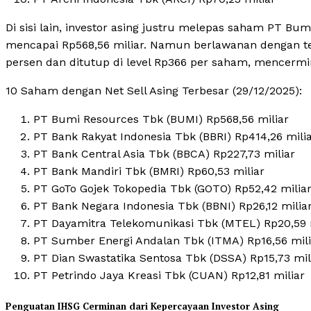
Di sisi lain, investor asing justru melepas saham PT Bum
mencapai Rp568,56 miliar. Namun berlawanan dengan t
persen dan ditutup di level Rp366 per saham, mencermi
10 Saham dengan Net Sell Asing Terbesar (29/12/2025):
PT Bumi Resources Tbk (BUMI) Rp568,56 miliar
PT Bank Rakyat Indonesia Tbk (BBRI) Rp414,26 mili
PT Bank Central Asia Tbk (BBCA) Rp227,73 miliar
PT Bank Mandiri Tbk (BMRI) Rp60,53 miliar
PT GoTo Gojek Tokopedia Tbk (GOTO) Rp52,42 milia
PT Bank Negara Indonesia Tbk (BBNI) Rp26,12 milia
PT Dayamitra Telekomunikasi Tbk (MTEL) Rp20,59 
PT Sumber Energi Andalan Tbk (ITMA) Rp16,56 mili
PT Dian Swastatika Sentosa Tbk (DSSA) Rp15,73 mil
PT Petrindo Jaya Kreasi Tbk (CUAN) Rp12,81 miliar
Penguatan IHSG Cerminan dari Kepercayaan Investor Asing