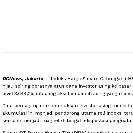
DCNews, Jakarta
— Indeks Harga Saham Gabungan (IHS
hijau seiring derasnya arus dana investor asing ke pasa
level 8.644,25, ditopang aksi beli bersih asing yang menca
Data perdagangan menunjukkan investor asing mencatatkan
akumulasi ini menjadi pendorong utama reli indeks, t
kembali menjadi magnet di tengah ekspektasi penguatan
Saham PT Darma Henwa Tbk (DEWA) menjadi incaran utam