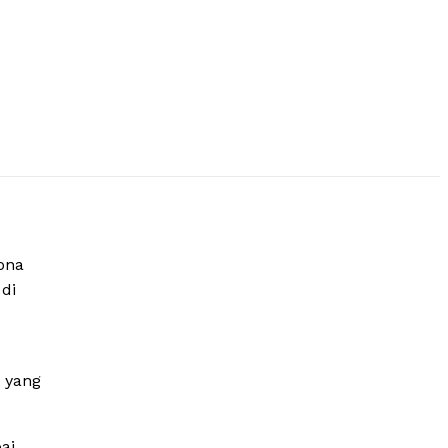
ona
di
 yang
ai