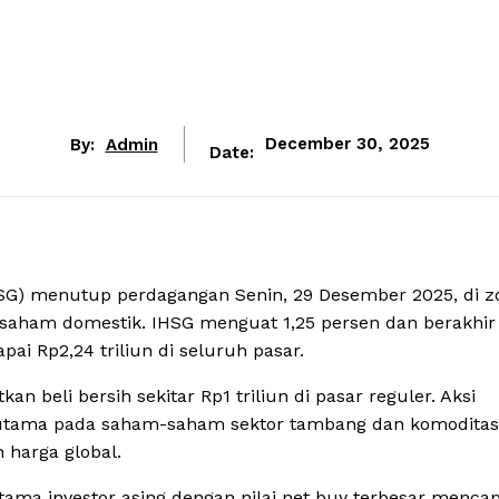
By:
Admin
December 30, 2025
Date:
G) menutup perdagangan Senin, 29 Desember 2025, di z
r saham domestik. IHSG menguat 1,25 persen dan berakhir 
pai Rp2,24 triliun di seluruh pasar.
 beli bersih sekitar Rp1 triliun di pasar reguler. Aksi
erutama pada saham-saham sektor tambang dan komoditas
 harga global.
a investor asing dengan nilai net buy terbesar mencap