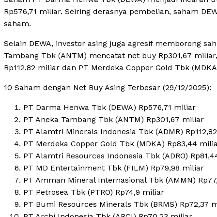
Rp576,71 miliar. Seiring derasnya pembelian, saham DEW
saham.
Selain DEWA, investor asing juga agresif memborong s
Tambang Tbk (ANTM) mencatat net buy Rp301,67 miliar, 
Rp112,82 miliar dan PT Merdeka Copper Gold Tbk (MDKA) 
10 Saham dengan Net Buy Asing Terbesar (29/12/2025):
PT Darma Henwa Tbk (DEWA) Rp576,71 miliar
PT Aneka Tambang Tbk (ANTM) Rp301,67 miliar
PT Alamtri Minerals Indonesia Tbk (ADMR) Rp112,82
PT Merdeka Copper Gold Tbk (MDKA) Rp83,44 mili
PT Alamtri Resources Indonesia Tbk (ADRO) Rp81,44
PT MD Entertainment Tbk (FILM) Rp79,98 miliar
PT Amman Mineral Internasional Tbk (AMMN) Rp77,
PT Petrosea Tbk (PTRO) Rp74,9 miliar
PT Bumi Resources Minerals Tbk (BRMS) Rp72,37 mi
PT Archi Indonesia Tbk (ARCI) Rp70,23 miliar