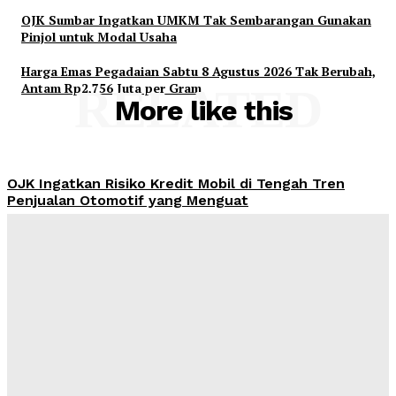
OJK Sumbar Ingatkan UMKM Tak Sembarangan Gunakan
Pinjol untuk Modal Usaha
Harga Emas Pegadaian Sabtu 8 Agustus 2026 Tak Berubah,
Antam Rp2,756 Juta per Gram
RELATED
More like this
OJK Ingatkan Risiko Kredit Mobil di Tengah Tren
Penjualan Otomotif yang Menguat
Admin
-
August 8, 2026
Ahmad Muzani: Qanun Asasi NU Jadi Landasan
Menjaga Persatuan dan Keutuhan Negara
Admin
-
August 8, 2026
KTP Dipinjam untuk Kredit, Utang Rp65 Juta