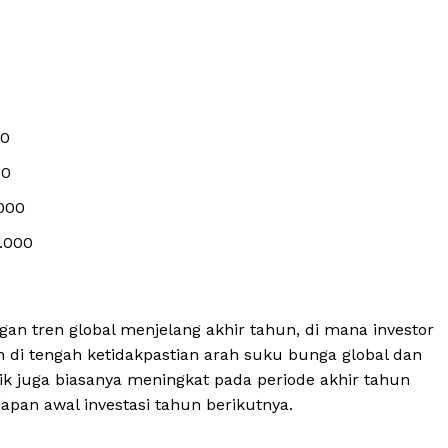
00
00
000
7.000
an tren global menjelang akhir tahun, di mana investor
 di tengah ketidakpastian arah suku bunga global dan
sik juga biasanya meningkat pada periode akhir tahun
iapan awal investasi tahun berikutnya.