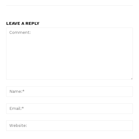
LEAVE A REPLY
Comment:
Na
Ema
Web