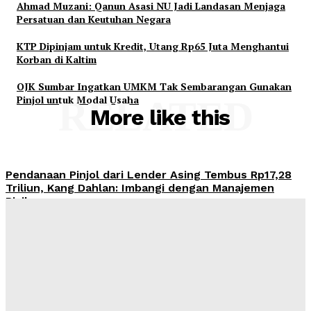
Ahmad Muzani: Qanun Asasi NU Jadi Landasan Menjaga
Persatuan dan Keutuhan Negara
KTP Dipinjam untuk Kredit, Utang Rp65 Juta Menghantui
Korban di Kaltim
OJK Sumbar Ingatkan UMKM Tak Sembarangan Gunakan
Pinjol untuk Modal Usaha
RELATED
More like this
Pendanaan Pinjol dari Lender Asing Tembus Rp17,28
Triliun, Kang Dahlan: Imbangi dengan Manajemen
Risiko
Admin
-
August 8, 2026
OJK Ingatkan Risiko Kredit Mobil di Tengah Tren
Penjualan Otomotif yang Menguat
Admin
-
August 8, 2026