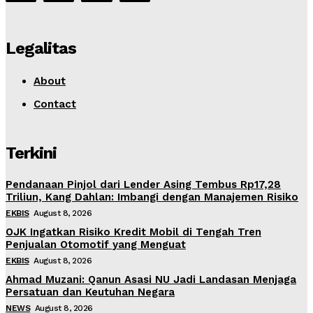
Legalitas
About
Contact
Terkini
Pendanaan Pinjol dari Lender Asing Tembus Rp17,28
Triliun, Kang Dahlan: Imbangi dengan Manajemen Risiko
EKBIS
August 8, 2026
OJK Ingatkan Risiko Kredit Mobil di Tengah Tren
Penjualan Otomotif yang Menguat
EKBIS
August 8, 2026
Ahmad Muzani: Qanun Asasi NU Jadi Landasan Menjaga
Persatuan dan Keutuhan Negara
NEWS
August 8, 2026