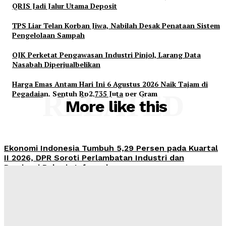
QRIS Jadi Jalur Utama Deposit
TPS Liar Telan Korban Jiwa, Nabilah Desak Penataan Sistem
Pengelolaan Sampah
OJK Perketat Pengawasan Industri Pinjol, Larang Data
Nasabah Diperjualbelikan
Harga Emas Antam Hari Ini 6 Agustus 2026 Naik Tajam di
Pegadaian, Sentuh Rp2,735 Juta per Gram
RELATED
More like this
Ekonomi Indonesia Tumbuh 5,29 Persen pada Kuartal
II 2026, DPR Soroti Perlambatan Industri dan
Dominasi Pekerja Informal
Admin
-
August 6, 2026
Pemerintah Didesak Putus Aliran Dana Judol, Nico
Siahaan: QRIS Jadi Jalur Utama Deposit