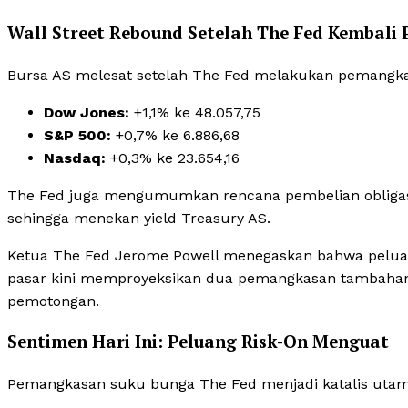
Wall Street Rebound Setelah The Fed Kembali
Bursa AS melesat setelah The Fed melakukan pemangkas
Dow Jones:
+1,1% ke 48.057,75
S&P 500:
+0,7% ke 6.886,68
Nasdaq:
+0,3% ke 23.654,16
The Fed juga mengumumkan rencana pembelian obligasi
sehingga menekan yield Treasury AS.
Ketua The Fed Jerome Powell menegaskan bahwa peluan
pasar kini memproyeksikan dua pemangkasan tambahan 
pemotongan.
Sentimen Hari Ini: Peluang Risk-On Menguat
Pemangkasan suku bunga The Fed menjadi katalis utama