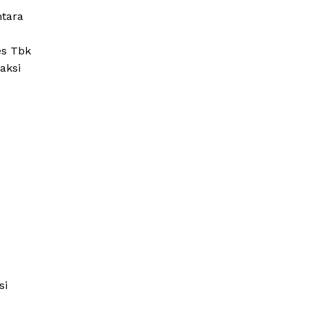
ntara
es Tbk
aksi
si