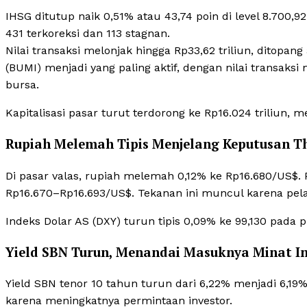
IHSG ditutup naik 0,51% atau 43,74 poin di level 8.700
431 terkoreksi dan 113 stagnan.
Nilai transaksi melonjak hingga Rp33,62 triliun, ditopan
(BUMI) menjadi yang paling aktif, dengan nilai transaksi
bursa.
Kapitalisasi pasar turut terdorong ke Rp16.024 triliun, 
Rupiah Melemah Tipis Menjelang Keputusan T
Di pasar valas, rupiah melemah 0,12% ke Rp16.680/US$.
Rp16.670–Rp16.693/US$. Tekanan ini muncul karena pe
Indeks Dolar AS (DXY) turun tipis 0,09% ke 99,130 pada 
Yield SBN Turun, Menandai Masuknya Minat In
Yield SBN tenor 10 tahun turun dari 6,22% menjadi 6,19
karena meningkatnya permintaan investor.