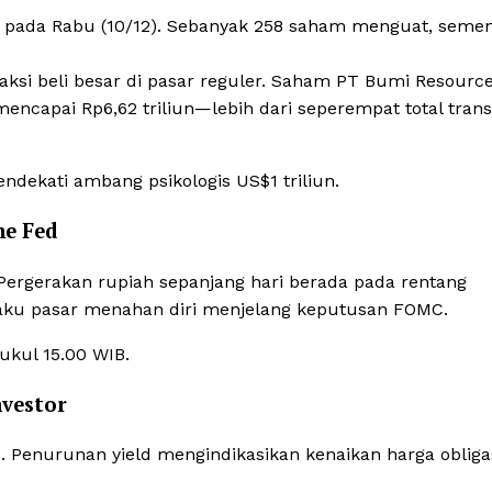
,92 pada Rabu (10/12). Sebanyak 258 saham menguat, seme
g aksi beli besar di pasar reguler. Saham PT Bumi Resourc
 mencapai Rp6,62 triliun—lebih dari seperempat total trans
mendekati ambang psikologis US$1 triliun.
he Fed
 Pergerakan rupiah sepanjang hari berada pada rentang
laku pasar menahan diri menjelang keputusan FOMC.
pukul 15.00 WIB.
vestor
%. Penurunan yield mengindikasikan kenaikan harga obliga