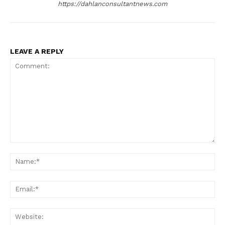
https://dahlanconsultantnews.com
LEAVE A REPLY
Comment:
Na
Ema
Web