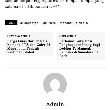
seluruh penjuru negeri, termasuk tempat-tempat yang
selama ini tidak bersuara. ***
TAGS
di anugerah
kpi 2025
menang
sinpo tv
Previous article
Next article
Harga Emas Hari Ini Naik
Perbanas Buka Opsi
Kompak, UBS dan Galeri24
Penghapusan Utang bagi
Menguat di Tengah
Debitur Terdampak
Sentimen Global
Bencana di Sumatera dan
Aceh
Admin