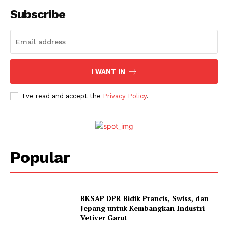
Subscribe
I WANT IN
News Week
I've read and accept the
Privacy Policy
.
Magazine PRO
Popular
BKSAP DPR Bidik Prancis, Swiss, dan
Jepang untuk Kembangkan Industri
Vetiver Garut