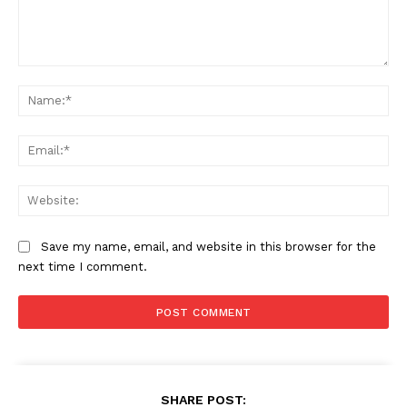
Comment:
Na
Ema
Web
Save my name, email, and website in this browser for the
next time I comment.
SHARE POST: