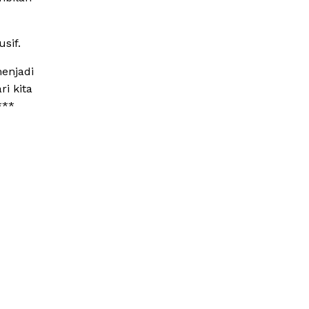
sif.
enjadi
i kita
***