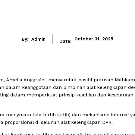
By:
Admin
October 31, 2025
Date:
em, Amelia Anggraini, menyambut positif putusan Mahka
uan dalam keanggotaan dan pimpinan alat kelengkapan de
enting dalam memperkuat prinsip keadilan dan kesetaraan
a menyusun tata tertib (tatib) dan mekanisme internal y
 proporsional di seluruh alat kelengkapan DPR.
pi dari komitmen institusional yang diatur dan dijalankan s