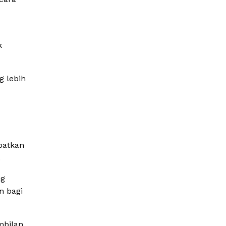
k
g lebih
patkan
.
ng
n bagi
mbilan