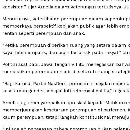
konsisten,” ujar Amelia dalam keterangan tertulisnya, J
Menurutnya, keterlibatan perempuan dalam kepemimpina
memperkaya perspektif kebijakan publik agar lebih em
rentan seperti perempuan dan anak.
“Ketika perempuan diberikan ruang yang setara dalam ke
kaya, lebih empatik, dan lebih berpihak pada rakyat,” t
Politisi asal Dapil Jawa Tengah VII itu menegaskan ba
memastikan perempuan hadir di seluruh ruang strategi
“Bagi kami di Partai NasDem, putusan ini sejalan sep
kesetaraan gender sebagai inti reformasi politik,” teg
Amelia juga menyampaikan apresiasi kepada Mahkamah 
memperjuangkan kesetaraan perempuan di parlemen. I
kaum perempuan, tetapi langkah konstitusional menuju 
“Ini adalah penegasan bahwa perempuan bukan pelengk