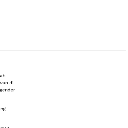
mah
wan di
 gender
ang
ecara