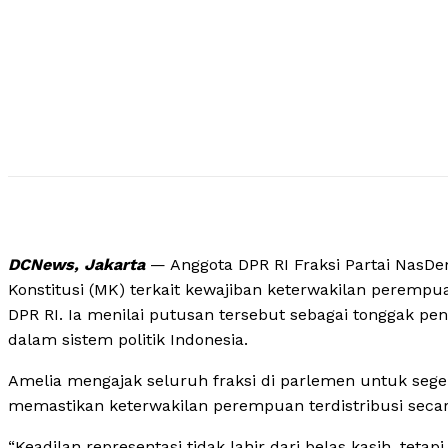
DCNews, Jakarta
— Anggota DPR RI Fraksi Partai NasD
Konstitusi (MK) terkait kewajiban keterwakilan peremp
DPR RI. Ia menilai putusan tersebut sebagai tonggak p
dalam sistem politik Indonesia.
Amelia mengajak seluruh fraksi di parlemen untuk seger
memastikan keterwakilan perempuan terdistribusi secara
“Keadilan representasi tidak lahir dari belas kasih, teta