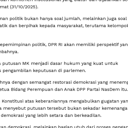
umat (31/10/2025).
n politik bukan hanya soal jumlah, melainkan juga soal
patik dan berpihak kepada masyarakat, terutama kelompo
pemimpinan politik, DPR RI akan memiliki perspektif yan
ambahnya.
hwa putusan MK menjadi dasar hukum yang kuat untuk
s pengambilan keputusan di parlemen.
enuhnya dengan semangat restorasi demokrasi yang menem
as Ketua Bidang Perempuan dan Anak DPP Partai NasDem itu
Konstitusi atas keberaniannya mengabulkan gugatan ya
a menyebut putusan tersebut bukan sekadar kemenanga
demokrasi yang lebih setara dan berkeadilan.
ap demokrasi, melainkan bagian utuh dari proses penga