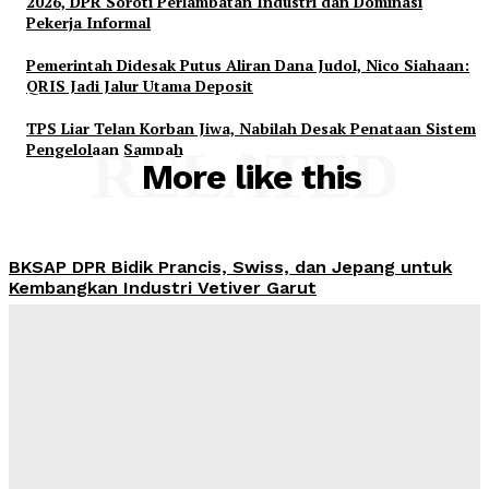
2026, DPR Soroti Perlambatan Industri dan Dominasi
Pekerja Informal
Pemerintah Didesak Putus Aliran Dana Judol, Nico Siahaan:
QRIS Jadi Jalur Utama Deposit
TPS Liar Telan Korban Jiwa, Nabilah Desak Penataan Sistem
Pengelolaan Sampah
RELATED
More like this
BKSAP DPR Bidik Prancis, Swiss, dan Jepang untuk
Kembangkan Industri Vetiver Garut
Admin
-
August 6, 2026
PWI dan AFPI Bersinergi Tingkatkan Literasi
Keuangan untuk Tekan Korban Pinjol Ilegal
Admin
-
August 6, 2026