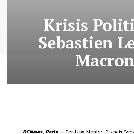
Krisis Poli
Sebastien L
Macron
DCNews, Paris
— Perdana Menteri Prancis Seba