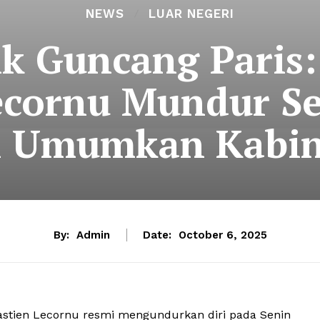
NEWS
LUAR NEGERI
tik Guncang Paris
ecornu Mundur Se
 Umumkan Kabin
By:
Admin
Date:
October 6, 2025
stien Lecornu resmi mengundurkan diri pada Senin