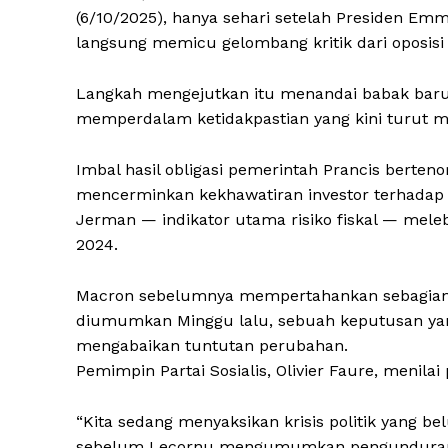
(6/10/2025), hanya sehari setelah Presiden 
langsung memicu gelombang kritik dari oposisi
Langkah mengejutkan itu menandai babak baru d
memperdalam ketidakpastian yang kini turut 
Imbal hasil obligasi pemerintah Prancis berten
mencerminkan kekhawatiran investor terhadap st
Jerman — indikator utama risiko fiskal — melebar
2024.
Macron sebelumnya mempertahankan sebagian 
diumumkan Minggu lalu, sebuah keputusan yang
mengabaikan tuntutan perubahan.
Pemimpin Partai Sosialis, Olivier Faure, menila
“Kita sedang menyaksikan krisis politik yang b
sebelum Lecornu mengumumkan pengunduran 