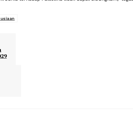
usiaan
n
029