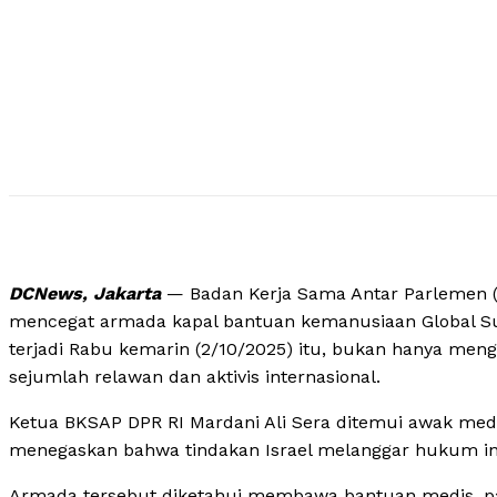
DCNews, Jakarta
— Badan Kerja Sama Antar Parlemen (
mencegat armada kapal bantuan kemanusiaan Global Sum
terjadi Rabu kemarin (2/10/2025) itu, bukan hanya mengh
sejumlah relawan dan aktivis internasional.
Ketua BKSAP DPR RI Mardani Ali Sera ditemui awak med
menegaskan bahwa tindakan Israel melanggar hukum inte
Armada tersebut diketahui membawa bantuan medis, pan