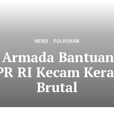
NEWS
POLHUKAM
g Armada Bantua
PR RI Kecam Ker
Brutal