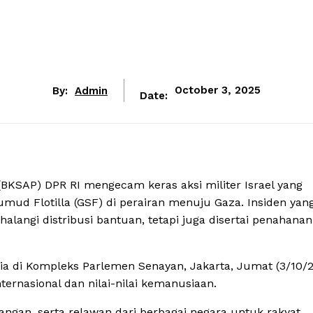
By:
Admin
October 3, 2025
Date:
BKSAP) DPR RI mengecam keras aksi militer Israel yang
ud Flotilla (GSF) di perairan menuju Gaza. Insiden yan
alangi distribusi bantuan, tetapi juga disertai penahanan
ia di Kompleks Parlemen Senayan, Jakarta, Jumat (3/10/
rnasional dan nilai-nilai kemanusiaan.
gan, serta relawan dari berbagai negara untuk rakyat