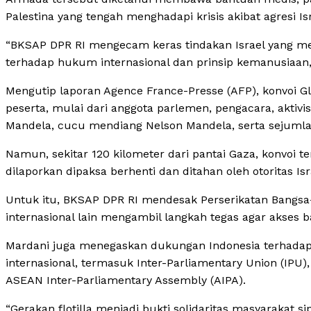
Palestina yang tengah menghadapi krisis akibat agresi Isr
“BKSAP DPR RI mengecam keras tindakan Israel yang me
terhadap hukum internasional dan prinsip kemanusiaan,”
Mengutip laporan Agence France-Presse (AFP), konvoi Glo
peserta, mulai dari anggota parlemen, pengacara, aktivi
Mandela, cucu mendiang Nelson Mandela, serta sejumlah 
Namun, sekitar 120 kilometer dari pantai Gaza, konvoi ter
dilaporkan dipaksa berhenti dan ditahan oleh otoritas Isr
Untuk itu, BKSAP DPR RI mendesak Perserikatan Bangsa
internasional lain mengambil langkah tegas agar akses b
Mardani juga menegaskan dukungan Indonesia terhadap 
internasional, termasuk Inter-Parliamentary Union (IPU)
ASEAN Inter-Parliamentary Assembly (AIPA).
“Gerakan flotilla menjadi bukti solidaritas masyarakat s