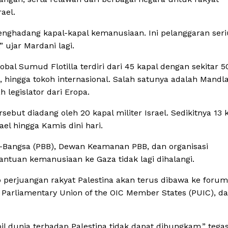
ael.
nghadang kapal-kapal kemanusiaan. Ini pelanggaran seri
 ujar Mardani lagi.
bal Sumud Flotilla terdiri dari 45 kapal dengan sekitar 5
s, hingga tokoh internasional. Salah satunya adalah Mandl
legislator dari Eropa.
sebut diadang oleh 20 kapal militer Israel. Sedikitnya 13 
ael hingga Kamis dini hari.
-Bangsa (PBB), Dewan Keamanan PBB, dan organisasi
antuan kemanusiaan ke Gaza tidak lagi dihalangi.
perjuangan rakyat Palestina akan terus dibawa ke forum
, Parliamentary Union of the OIC Member States (PUIC), d
ipil dunia terhadap Palestina tidak dapat dibungkam,” tega