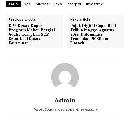
TAGS
Bos
buronan
eks
interpol
investree
Previous article
Next article
DPR Desak Dapur
Pajak Digital Capai Rp41
Program Makan Bergizi
Triliun hingga Agustus
Gratis Terapkan SOP
2025, Didominasi
Ketat Usai Kasus
Transaksi PMSE dan
Keracunan
Fintech
Admin
https://dahlanconsultantnews.com