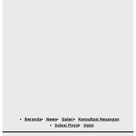
Beranda
News
Galeri
Konsultasi Keuangan
Solusi Pinjol
Opini