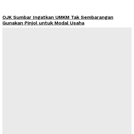
OJK Sumbar Ingatkan UMKM Tak Sembarangan
Gunakan Pinjol untuk Modal Usaha
Admin
-
August 8, 2026
Harga Emas Pegadaian Sabtu 8 Agustus 2026 Tak
Berubah, Antam Rp2,756 Juta per Gram
Admin
-
August 8, 2026
MUI dan AMREI Dorong Tata Kelola Berbasis Risiko,
KPI dan KRI Jadi Kunci Kinerja
Admin
-
August 7, 2026
Yayasan Hijrah Finanscial Indonesia Resmi Beroperasi,
Dahlan: Harus Jadi Awal Kegiatan Bermanfaat bagi
Masyarakat