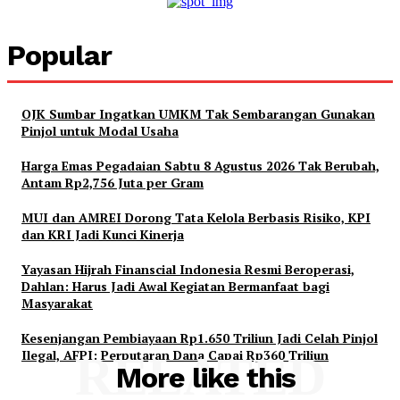
Popular
OJK Sumbar Ingatkan UMKM Tak Sembarangan Gunakan
Pinjol untuk Modal Usaha
Harga Emas Pegadaian Sabtu 8 Agustus 2026 Tak Berubah,
Antam Rp2,756 Juta per Gram
MUI dan AMREI Dorong Tata Kelola Berbasis Risiko, KPI
dan KRI Jadi Kunci Kinerja
Yayasan Hijrah Finanscial Indonesia Resmi Beroperasi,
Dahlan: Harus Jadi Awal Kegiatan Bermanfaat bagi
Masyarakat
Kesenjangan Pembiayaan Rp1.650 Triliun Jadi Celah Pinjol
Ilegal, AFPI: Perputaran Dana Capai Rp360 Triliun
RELATED
More like this