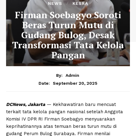
NEWS
KESRA
Firman Soebagyo Soroti
Beras Turun Mutu di
Gudang Bulog, Desak
Transformasi Tata Kelola
Pangan
By:
Admin
September 20, 2025
Date:
DCNews, Jakarta
— Kekhawatiran baru mencuat
terkait tata kelola pangan nasional setelah Anggota
Komisi IV DPR RI Firman Soebagyo menyuarakan
keprihatinannya atas temuan beras turun mutu di
gudang Perum Bulog Surabaya. Firman menilai