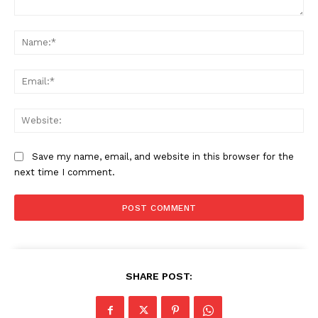
Comment:
Na
Ema
Web
Save my name, email, and website in this browser for the
next time I comment.
SHARE POST: