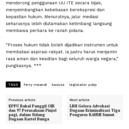
mendorong penggunaan UU ITE secara bijak,
menyeimbangkan kebebasan berekspresi dan
kepastian hukum. Menurutnya, jalur mediasi
seharusnya lebih diutamakan ketimbang langsung
membawa perkara ke ranah pidana.
“Proses hukum tidak boleh dijadikan instrumen untuk
membatasi aspirasi rakyat. Ia justru harus menjamin
rasa aman dan keadilan bagi seluruh warga negara,”
pungkasnya. ***
TAGS
ferry irwandi
kasuss
legislator pdip
Previous article
Next article
KPPU Bakal Panggil OJK
LBH Gelora Advokasi
dan 97 Perusahaan Pinjol
Dugaan Kriminalisasi Tiga
pagi, dalam Sidang
Pengurus KAHMI Sumut
Dugaan Kartel Bunga