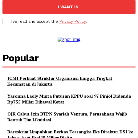
I WANT IN
I've read and accept the
Privacy Policy
.
Popular
ICMI Perkuat Struktur Organisasi hingga Tingkat
Kecamatan di Jakarta
Yasonna Laoly Minta Putusan KPPU soal 97 Pinjol Didenda
Rp755 Miliar Dikawal Ketat
OJK Cabut Izin BTPN Syariah Ventura, Perusahaan Wajib
Bentuk Tim Likuidasi
Bareskrim Limpahkan Berkas Tersangka Eks Direktur DSI ke
Jaksa, Aset Rp425 Miliar Disita