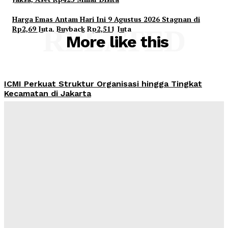
Harga Emas Antam Hari Ini 9 Agustus 2026 Stagnan di
Rp2,69 Juta, Buyback Rp2,511 Juta
RELATED
More like this
ICMI Perkuat Struktur Organisasi hingga Tingkat
Kecamatan di Jakarta
Admin
-
August 9, 2026
Yasonna Laoly Minta Putusan KPPU soal 97 Pinjol
Didenda Rp755 Miliar Dikawal Ketat
Admin
-
August 9, 2026
OJK Cabut Izin BTPN Syariah Ventura, Perusahaan
Wajib Bentuk Tim Likuidasi
Admin
-
August 9, 2026