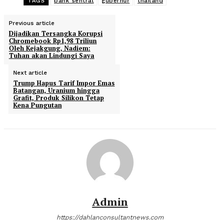
TAGS
bank sentral
gubernur
thailand
Previous article
Dijadikan Tersangka Korupsi
Chromebook Rp1,98 Triliun
Oleh Kejakgung, Nadiem:
Tuhan akan Lindungi Saya
Next article
Trump Hapus Tarif Impor Emas
Batangan, Uranium hingga
Grafit, Produk Silikon Tetap
Kena Pungutan
Admin
https://dahlanconsultantnews.com