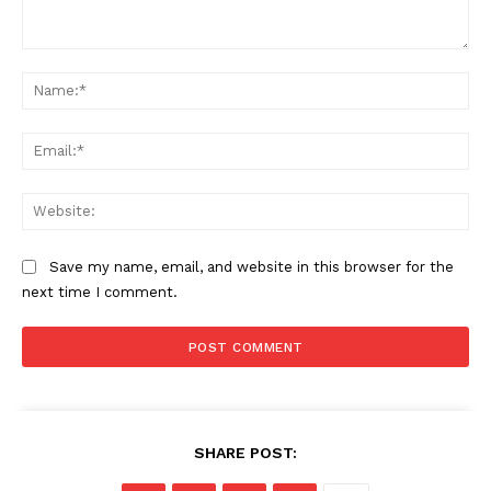
Comment:
Na
Ema
Web
Save my name, email, and website in this browser for the
next time I comment.
SHARE POST: