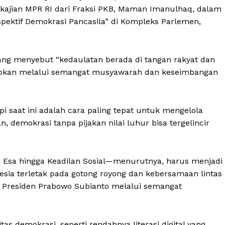
gkajian MPR RI dari Fraksi PKB, Maman Imanulhaq, dalam
pektif Demokrasi Pancasila” di Kompleks Parlemen,
ng menyebut “kedaulatan berada di tangan rakyat dan
dupkan melalui semangat musyawarah dan keseimbangan
 saat ini adalah cara paling tepat untuk mengelola
 demokrasi tanpa pijakan nilai luhur bisa tergelincir
a Esa hingga Keadilan Sosial—menurutnya, harus menjadi
esia terletak pada gotong royong dan kebersamaan lintas
an Presiden Prabowo Subianto melalui semangat
 demokrasi, seperti rendahnya literasi digital yang