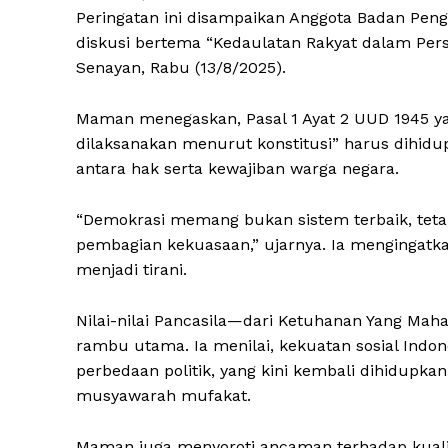
Peringatan ini disampaikan Anggota Badan Pen
diskusi bertema “Kedaulatan Rakyat dalam Pers
Senayan, Rabu (13/8/2025).
Maman menegaskan, Pasal 1 Ayat 2 UUD 1945 ya
dilaksanakan menurut konstitusi” harus dihi
antara hak serta kewajiban warga negara.
“Demokrasi memang bukan sistem terbaik, tetapi
pembagian kekuasaan,” ujarnya. Ia mengingatkan,
menjadi tirani.
Nilai-nilai Pancasila—dari Ketuhanan Yang Mah
rambu utama. Ia menilai, kekuatan sosial Indon
perbedaan politik, yang kini kembali dihidupk
musyawarah mufakat.
Maman juga menyoroti ancaman terhadap kualitas