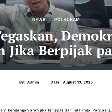
NEWS
POLHUKAM
 Tegaskan, Demokr
 Jika Berpijak pa
By:
Admin
Date:
August 13, 2025
 kehilangan arah jika terlepas dari nilai-nilai Pancasila.