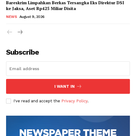
Bareskrim Limpahkan Berkas Tersangka Eks Direktur DSI
Magazine PRO
ke Jaksa, Aset Rp425 Miliar Disita
NEWS
August 9, 2026
Subscribe
I WANT IN
SUBSCRIBE NOW
I've read and accept the
Privacy Policy
.
Company
About