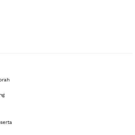
prah
ng
serta