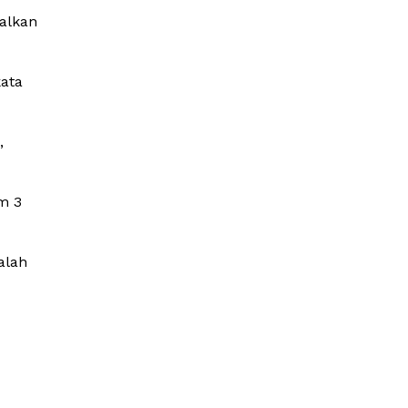
alkan
kata
,
m 3
alah