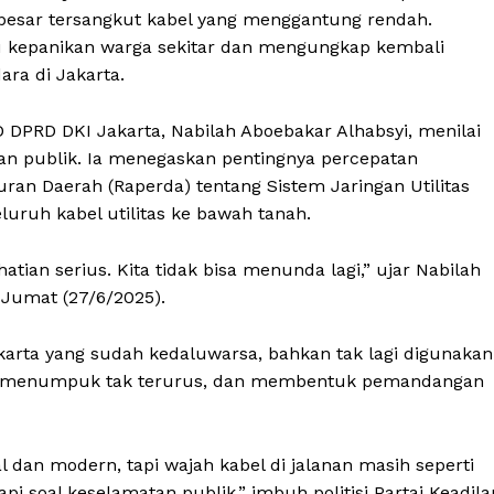
k besar tersangkut kabel yang menggantung rendah.
cu kepanikan warga sekitar dan mengungkap kembali
ra di Jakarta.
 DPRD DKI Jakarta, Nabilah Aboebakar Alhabsyi, menilai
tan publik. Ia menegaskan pentingnya percepatan
n Daerah (Raperda) tentang Sistem Jaringan Utilitas
uruh kabel utilitas ke bawah tanah.
atian serius. Kita tidak bisa menunda lagi,” ujar Nabilah
 Jumat (27/6/2025).
karta yang sudah kedaluwarsa, bahkan tak lagi digunakan
n, menumpuk tak terurus, dan membentuk pemandangan
al dan modern, tapi wajah kabel di jalanan masih seperti
api soal keselamatan publik,” imbuh politisi Partai Keadila