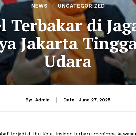
NEWS
UNCATEGORIZED
l Terbakar di Ja
ya Jakarta Tingg
Udara
By:
Admin
Date:
June 27, 2025
ali terjadi di Ibu Kota. Insiden terbaru menimpa kawasa