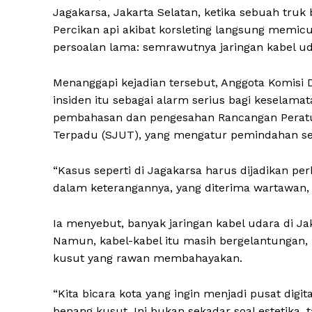
Jagakarsa, Jakarta Selatan, ketika sebuah tru
Percikan api akibat korsleting langsung memi
persoalan lama: semrawutnya jaringan kabel uda
Menanggapi kejadian tersebut, Anggota Komisi D
insiden itu sebagai alarm serius bagi keselama
pembahasan dan pengesahan Rancangan Peratura
Terpadu (SJUT), yang mengatur pemindahan sel
“Kasus seperti di Jagakarsa harus dijadikan perh
dalam keterangannya, yang diterima wartawan,
Ia menyebut, banyak jaringan kabel udara di Ja
Namun, kabel-kabel itu masih bergelantunga
kusut yang rawan membahayakan.
“Kita bicara kota yang ingin menjadi pusat digit
benang kusut. Ini bukan sekadar soal estetika, t